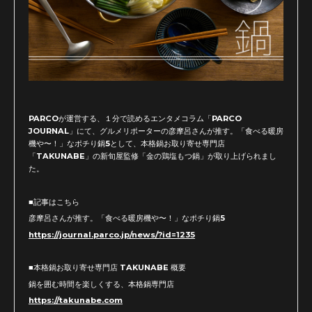
PARCOが運営する、１分で読めるエンタメコラム「PARCO
JOURNAL」にて、グルメリポーターの彦摩呂さんが推す。「食べる暖房
機や〜！」なポチり鍋5として、本格鍋お取り寄せ専門店
「TAKUNABE」の新旬屋監修「金の鶏塩もつ鍋」が取り上げられまし
た。
■記事はこちら
彦摩呂さんが推す。「食べる暖房機や〜！」なポチり鍋5
https://journal.parco.jp/news/?id=1235
■本格鍋お取り寄せ専門店 TAKUNABE 概要
鍋を囲む時間を楽しくする、本格鍋専門店
https://takunabe.com