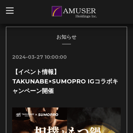
t
o
g
g
l
e
n
お知らせ
a
v
i
g
2024-03-27 10:00:00
a
t
i
【イベント情報】
o
n
TAKUNABE×SUMOPRO IGコラボキ
ャンペーン開催