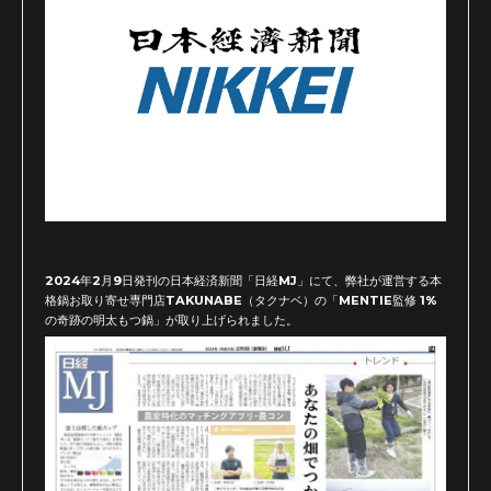
2024年2月9日発刊の日本経済新聞「日経MJ」にて、弊社が運営する本
格鍋お取り寄せ専門店TAKUNABE（タクナベ）の「MENTIE監修 1%
の奇跡の明太もつ鍋」が取り上げられました。