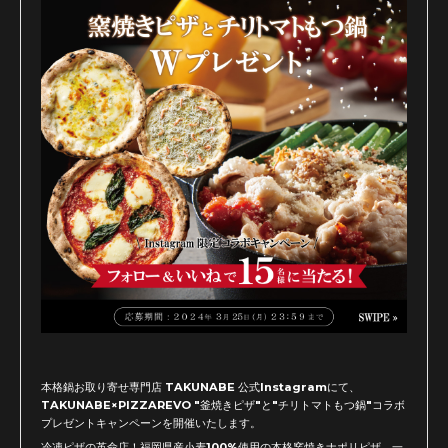
本格鍋お取り寄せ専門店 TAKUNABE 公式Instagramにて、
TAKUNABE×PIZZAREVO "釜焼きピザ"と"チリトマトもつ鍋"コラボ
プレゼントキャンペーンを開催いたします。
冷凍ピザの革命店！福岡県産小麦100%使用の本格窯焼きナポリピザ。一