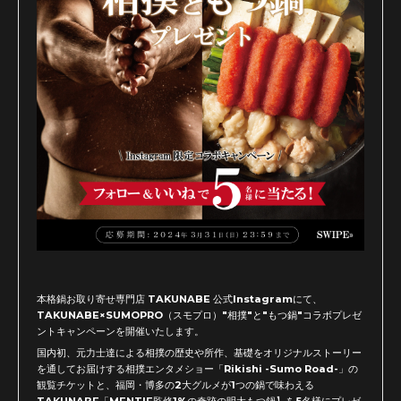
本格鍋お取り寄せ専門店 TAKUNABE 公式Instagramにて、
TAKUNABE×SUMOPRO（スモプロ）"相撲"と"もつ鍋"コラボプレゼ
ントキャンペーンを開催いたします。
国内初、元力士達による相撲の歴史や所作、基礎をオリジナルストーリー
を通してお届けする相撲エンタメショー「Rikishi -Sumo Road-」の
観覧チケットと、福岡・博多の2大グルメが1つの鍋で味わえる
TAKUNABE「MENTIE監修1%の奇跡の明太もつ鍋】を5名様にプレゼ