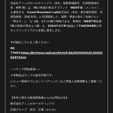
式会社アミュゼホールディングス（本社：福島県福島市、代表取締役社
長：神野 穫）は、1%の奇跡の明太子ブランド「MENTIE（メンタイ）」
を運営する、Good Mountain Lab株式会社（本社：東京都目黒区、代
表取締役：高城 良岳）と共同開発した、福岡・博多の2大ご当地グルメ
「明太子」と「もつ鍋」を1つの鍋で堪能できる、新商品「MENTIE監修
1%の奇跡の明太もつ鍋」を、2024年2月9日(金)よりTAKUNABE公式
オンラインストアから全国に発売します。
▼詳細はこちらをご覧ください
PR
TIMES:
https://prtimes.jp/main/html/rd/p/000000025.00002
6267.html
＜メディア関係者様へ＞
※本製品はサンプル提供可能です。
レビュー取材やプレゼントパブリシティなど用途と必要個数をご連絡くだ
さい。
【本件に関する報道関係者からのお問合せ先】
株式会社アミュゼホールディングス
広報グループ 担当：片瀬（かたせ）