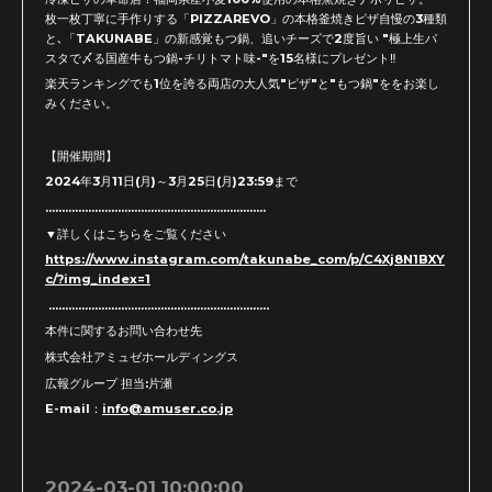
枚一枚丁寧に手作りする「PIZZAREVO」の本格釜焼きピザ自慢の3種類
と､「TAKUNABE」の新感覚もつ鍋、追いチーズで2度旨い "極上生パ
スタで〆る国産牛もつ鍋-チリトマト味-"を15名様にプレゼント‼
楽天ランキングでも1位を誇る両店の大人気"ピザ"と"もつ鍋"ををお楽し
みください。
【開催期間】
2024年3月11日(月)～3月25日(月)23:59まで
...................................................................
▼詳しくはこちらをご覧ください
https://www.instagram.com/takunabe_com/p/C4Xj8N1BXY
c/?img_index=1
...................................................................
本件に関するお問い合わせ先
株式会社アミュゼホールディングス
広報グループ 担当:片瀬
E-mail：
info@amuser.co.jp
2024-03-01 10:00:00