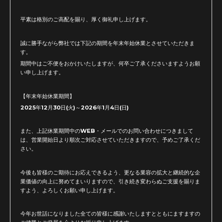
平素は格別のご高配を賜り、厚く御礼申し上げます。
誠に勝手ながら弊社では下記の期間を年末年始休業とさせていただきま
す。
期間中はご不便をおかけいたしますが、何卒ご了承くださいますようお願
い申し上げます。
【年末年始休業期間】
2025年12月30日(火)～2026年1月4日(日)
また、上記休業期間中のWEB・メールでのお問い合わせにつきまして
は、営業開始日より順次ご対応させていただきますので、予めご了承くだ
さい。
今後も皆様のご期待にお応えできるよう、更なる業容の拡大と継続的な企
業価値の向上に努めてまいりますので、引き続き変わらぬご支援を賜りま
すよう、よろしくお願い申し上げます。
今年お世話になりました全ての皆様に感謝いたしますとともにますますの