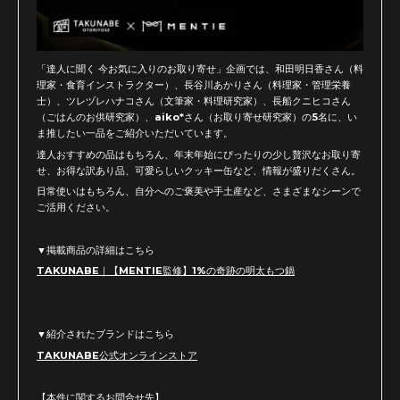
「達人に聞く 今お気に入りのお取り寄せ」企画では、和田明日香さん（料
理家・食育インストラクター）、長谷川あかりさん（料理家・管理栄養
士）、ツレヅレハナコさん（文筆家・料理研究家）、長船クニヒコさん
（ごはんのお供研究家）、aiko*さん（お取り寄せ研究家）の5名に、い
ま推したい一品をご紹介いただいています。
達人おすすめの品はもちろん、年末年始にぴったりの少し贅沢なお取り寄
せ、お得な訳あり品、可愛らしいクッキー缶など、情報が盛りだくさん。
日常使いはもちろん、自分へのご褒美や手土産など、さまざまなシーンで
ご活用ください。
▼掲載商品の詳細はこちら
TAKUNABE｜【MENTIE監修】1%の奇跡の明太もつ鍋
▼紹介されたブランドはこちら
TAKUNABE公式オンラインストア
【本件に関するお問合せ先】