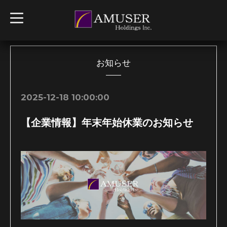
t
o
g
g
l
e
n
お知らせ
a
v
i
g
2025-12-18 10:00:00
a
t
i
【企業情報】年末年始休業のお知らせ
o
n