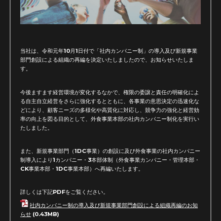
当社は、令和元年
10
月
1
日付で「社内カンパニー制」の導入及び新規事業
部門創設による組織の再編を決定いたしましたので、お知らせいたしま
す。
今後ますます経営環境が変化するなかで、権限の委譲と責任の明確化によ
る自主自立経営をさらに強化するとともに、各事業の意思決定の迅速化な
どにより、顧客ニーズの多様化や高質化に対応し、競争力の強化と経営効
率の向上を図る目的として、外食事業本部の社内カンパニー制化を実行い
たしました。
また、新規事業部門（
1DC
事業）の創設に及び外食事業の社内カンパニー
制導入により
1
カンパニー・
3
本部体制（外食事業カンパニー・管理本部・
CK
事業本部・
1DC
事業本部）へ再編いたします。
詳しくは下記PDFをご覧ください。
社内カンパニー制の導入及び新規事業部門創設による組織再編のお知
らせ
(0.43MB)