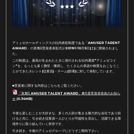
アミュゼホールディングスの社内表彰制度である「AMUSER TARENT
AWARD」の第3回受賞者表彰式が2019年10月5日(土)に開催されまし
た。
この制度は、最高が生まれたときに発行される社内通貨"アミュゼコイ
ン"を、もっとも多く贈呈・獲得し、たくさんの承認や称賛をおこなうこ
とができたタレント(従業員)・チーム(部署)に対して表彰しています。
■受賞者に関する内容はこちらをご覧ください。
「第3回 AMUSER TALENT AWARD」9月度受賞者発表のお知ら
せ
(0.34MB)
今後も楽しむことが大好きな、多くの人財が集まる魅力的な会社であり続
けると共に、引き続き従業員一人ひとりが可能性を見出し、活躍できる環
境作りに取り組んでいく所存です。
引き続き、今後のアミュゼグル―プにどうぞご期待下さい。