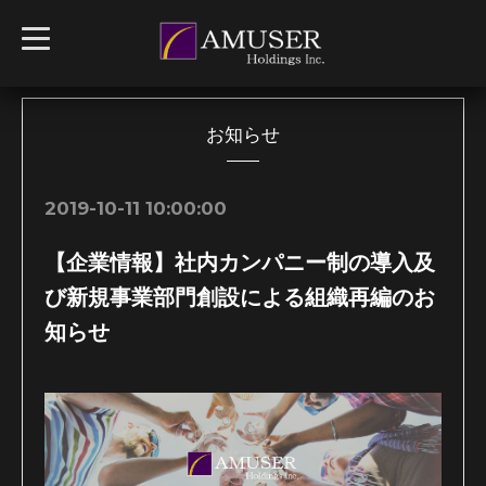
t
o
g
g
l
e
n
お知らせ
a
v
i
g
2019-10-11 10:00:00
a
t
i
【企業情報】社内カンパニー制の導入及
o
n
び新規事業部門創設による組織再編のお
知らせ