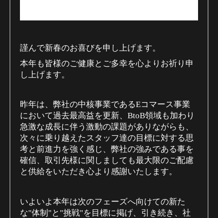
謹んで新春のお喜びを申し上げます。
本年も皆様のご健康とご多幸を心よりお祈り申
し上げます。
昨年は、弊社の中核事業である
コマース事業
E
において過去最高益を更新、
領域も加わり
BtoB
急激な成長に伴う激動の課題がありながらも、
次々に乗り越えたスタッフ達の目標に対する思
考と前進力を強く感じ、弊社の強みである事を
確信、取引先様に関しましても最大限のご配慮
と供給をいただき心より感謝いたします。
いよいよ本年は次のフェーズへ向けての新た
な
体制
と
挑戦
を目標に掲げ、引き続き、社
"
"
"
"