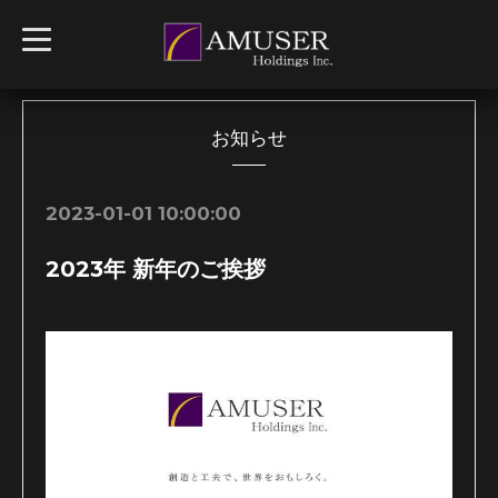
t
o
g
g
l
e
n
お知らせ
a
v
i
g
2023-01-01 10:00:00
a
t
i
2023年 新年のご挨拶
o
n