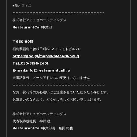
■新オフィス
------------------------------------------------------------
株式会社アミュゼホールディングス
RestaurantCall事業部
〒960-8051
福島県福島市曽根田町8-12 イワモトビル2F
https://goo.gl/maps/PoMaRNPnv6q
TEL:050-3196-2401
E-mail:
info@restaurantcall.jp
※電話番号、メールアドレスの変更はございません
------------------------------------------------------------
なお、祝花等のお心遣いはご遠慮させていただきたく存じます。
お気遣いのなきよう、どうぞよろしくお願い申し上げます。
株式会社アミュゼホールディングス
代表取締役社長 神野 穫
RestaurantCall事業部長 角田 拓也