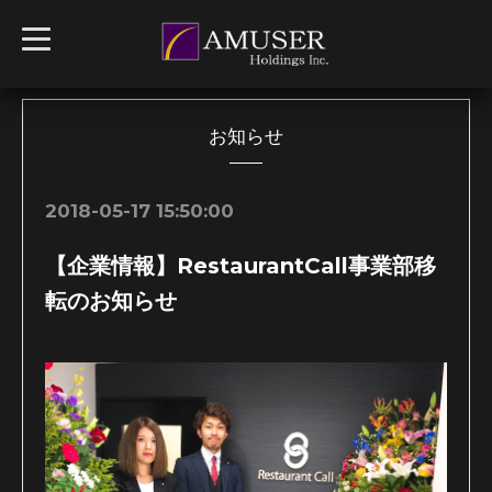
t
o
g
g
l
e
n
お知らせ
a
v
i
g
2018-05-17 15:50:00
a
t
i
【企業情報】RestaurantCall事業部移
o
n
転のお知らせ