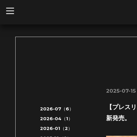
t
o
g
g
l
e
n
a
v
i
g
a
t
i
o
n
2025-07-15
【プレスリ
2026-07（6）
新発売。
2026-04（1）
2026-01（2）