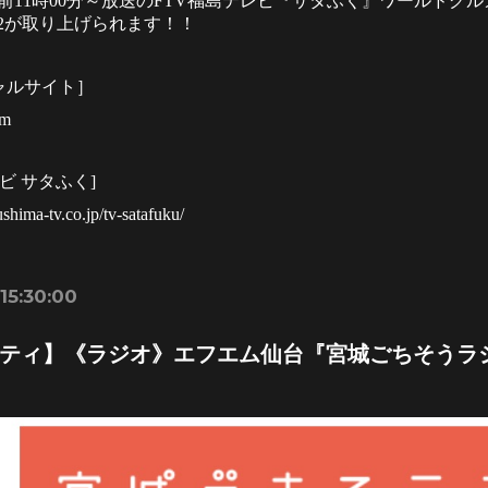
午前
11
時
00
分～放送の
FTV
福島テレビ『サタふく』ワールドグル
2
が取り上げられます！！
ャルサイト］
om
ビ
サタふく]
shima-tv.co.jp/tv-satafuku/
15:30:00
ティ】《ラジオ》エフエム仙台『宮城ごちそうラ