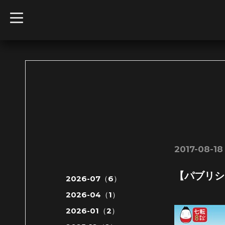
t
o
g
g
l
e
n
a
v
i
g
a
t
i
o
n
2017-08-18
【パブリシ
2026-07（6）
2026-04（1）
2026-01（2）