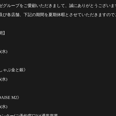
ゼグループをご愛顧いただきまして、誠にありがとうございま
及び各店舗、下記の期間を夏期休暇とさせていただきますので
間】
6
(水)
しゃぶ金と銀》
6
(水)
AISE M2
》
6
(水)
センター(ご予約窓口)は通常営業