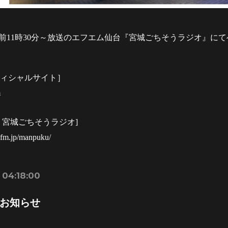
午前
11
時
30
分～放送のエフエム仙台『宮城ごちそうラジオ』に
フィシャルサイト］
m
台
宮城ごちそうラジオ]
efm.jp/manpuku/
 04:18:00
お知らせ