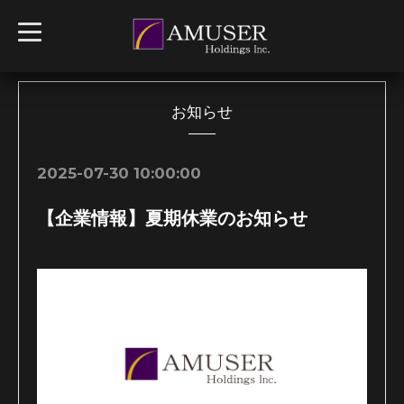
t
o
g
g
l
e
n
お知らせ
a
v
i
g
2025-07-30 10:00:00
a
t
i
【企業情報】夏期休業のお知らせ
o
n