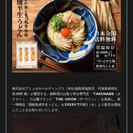
株式会社アミュゼホールディングス（本社:福島県福島市、代表取締役社
長:神野 穫）が運営する、鍋料理のお取り寄せ専門店 「TAKUNABE（タ
クナベ ）」では麺ブランド「THE･UDON（ザ･ウドン）」を発表し、第
一弾商品「讃岐熟成半生うどん」を2025年7月5日（火）より販売を開始
したことをお知らせいたします。