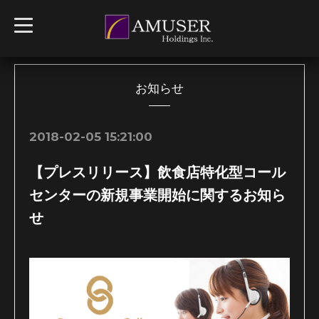
t
o
g
g
l
e
n
お知らせ
a
v
i
g
2018-02-05 15:21:00
a
t
i
【プレスリリース】飲食店特化型コール
o
n
センターの新規事業開始に関するお知ら
せ