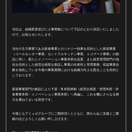
当社は、組織変更並びに人事異動について下記のとおり決定いたしました
ので、お知らせいたします。
当社の主力事業である飲食事業とのシナジー効果を目的とした新規事業
（コールセンター事業、セントラルキッチン事業、ｅコマース事業）の創
設に伴い、新たにイノベーション事業本部を設置、また経営管理部門の強
化を目的とした経営企画室を新設し事業の生産性と管理業務、収益事業全
般を強化していき今後の事業展開における組織力向上を図ることを目的と
しております。
新規事業部門の創設により 1 室・3 本部体制（経営企画室・管理本部・外
食事業本部・イノベーション事業本部）へ再編し、これを機にさらなる努
力を重ねてまいる所存です。
今後ともアミュゼグループにご期待頂くとともに、変わらぬご支援とご愛
顧のほどよろしくお願い申し上げます。