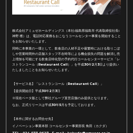
株式会社アミュゼホールディングス（本社
:
福島県福島市 代表取締役社長
:
神野 穫）は、電話対応業務をおこなうコールセンター事業を開始すること
をお知らせいたします。
同時に本事業の一環として、飲食店の人材不足や最繁時における取りこぼ
しや営業時間外の店舗スタッフ不在時等による機会損失の問題を解消し売
上増加を可能にする飲食店特化型の予約代行コールセンターサービス「レ
ストランコール（
Restaurant Call
）」を平成
30
年
2
月
3
日より提供い
たしましたことをお知らせいたします。
【サービス名】「レストランコール（
Restaurant Call
）」
【提供開始日】平成
30
年
2
月
3
日
※現在ベータ版として弊社グループ直営店舗のみ提供となります。
なお、正式リリースは平成
30
年
5
月を予定しております。
【本件に関するお問合せ先】
イノベーション事業本部 コールセンター事業部長 角田（カクダ）
TEL
：
024-573-0627
E-mail
：
kakuda@amuser.co.jp