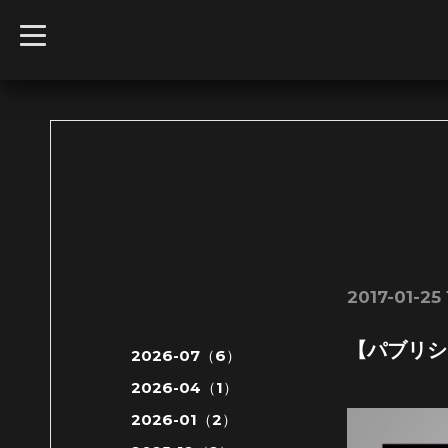
t
o
g
g
l
e
n
a
v
i
g
a
t
i
o
n
2017-01-25 
【パブリシ
2026-07（6）
2026-04（1）
2026-01（2）