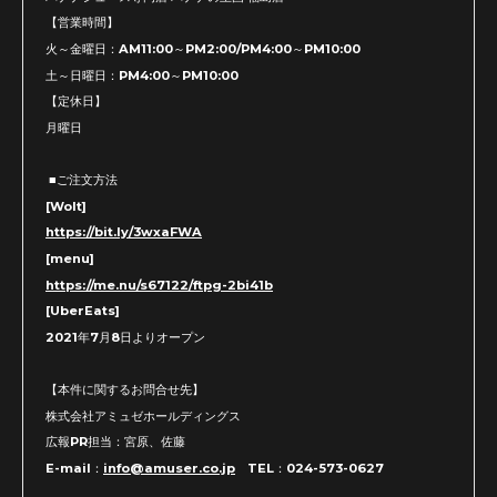
【営業時間】
火～金曜日：AM11:00～PM2:00/PM4:00～PM10:00
土～日曜日：PM4:00～PM10:00
【定休日】
月曜日
■ご注文方法
[Wolt]
https://bit.ly/3wxaFWA
[menu]
https://me.nu/s67122/ftpg-2bi41b
[UberEats]
2021年7月8日よりオープン
【本件に関するお問合せ先】
株式会社アミュゼホールディングス
広報PR担当：宮原、佐藤
E-mail：
info@amuser.co.jp
TEL：024-573-0627