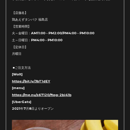
【店舗名】
鶏あえずタンパク 福島店
【営業時間】
火～金曜日：AM11:00～PM2:00/PM4:00～PM10:00
土～日曜日：PM4:00～PM10:00
【定休日】
月曜日
■ご注文方法
[Wolt]
https://bit.ly/3bT1dEY
[menu]
https://me.nu/s67120/ftpg-2bi41b
[UberEats]
2021年7月8日よりオープン