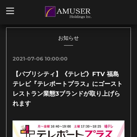
t
o
g
g
l
e
n
お知らせ
a
v
i
g
2021-07-06 10:00:00
a
t
i
【パブリシティ】《テレビ》FTV 福島
o
n
テレビ『テレポートプラス』にゴースト
レストラン業態3ブランドが取り上げら
れます