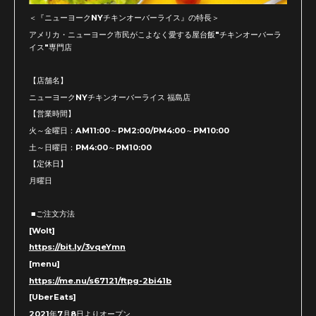
＜『ニューヨークNYチキンオーバーライス』の特長＞
アメリカ・ニューヨーク市民がこよなく愛する屋台飯"チキンオーバーラ
イス"専門店
【店舗名】
ニューヨークNYチキンオーバーライス 福島店
【営業時間】
火～金曜日：AM11:00～PM2:00/PM4:00～PM10:00
土～日曜日：PM4:00～PM10:00
【定休日】
月曜日
■ご注文方法
[Wolt]
https://bit.ly/3vqeYmn
[menu]
https://me.nu/s67121/ftpg-2bi41b
[UberEats]
2021年7月8日よりオープン