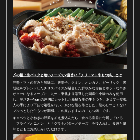
〆の極上生パスタと追いチーズで2度旨い「チリトマト牛もつ鍋」とは
完塾トマトの旨みと酸味に、唐辛子、クミン、オレガノ、ガーリック、黒
胡椒をブレンドしたチリスパイスが融合した鮮やかな赤色とホットな辛さ
がクセになるスープに、九州～東北より厳選した国産牛小腸のみを使用
し、厚さ3～4cmの厚切にカットした新鮮な生の牛もつを、あえて一度職
人の手により下茹で処理を行い、余分な脂を落とした、脂のしつこくない
プルっとした牛もつが調和。この夏おすすめの「もつ鍋」です。
キャベツと小ねぎの野菜を加え煮込んだら、食べる直前に付属している
「フライドオニオン」と「グラナパダーノチーズ」を後入れし、食感と風
味とともにお楽しみいただけます。