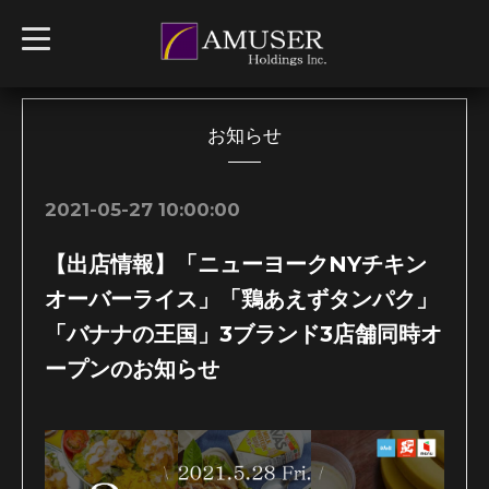
t
o
g
g
l
e
n
お知らせ
a
v
i
g
2021-05-27 10:00:00
a
t
i
【出店情報】「ニューヨークNYチキン
o
n
オーバーライス」「鶏あえずタンパク」
「バナナの王国」3ブランド3店舗同時オ
ープンのお知らせ