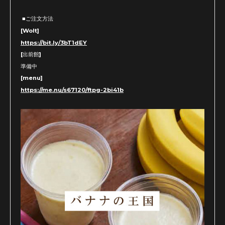
■ご注文方法
[Wolt]
https://bit.ly/3bT1dEY
[出前館]
準備中
[menu]
https://me.nu/s67120/ftpg-2bi41b