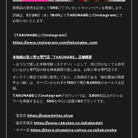
新商品の発売を記念してSNSにてプレゼントキャンペーンを開催します。
詳細は、5月26日（水）18:00よりTAKUNABE公式Instagramにて
お知らせいたします。
【TAKUNABE公式Instagram】
https://www.instagram.com/takunabe_com
本格鍋お取り寄せ専門店「TAKUNABE」店舗概要
～おうちで楽しむ本格宅鍋（タクナベ）～として、街に行かなくても自宅
にいながら専門店の味を簡単調理で楽しめる、お取り寄せ専門店です。
オンライン限定で全国に販売しており、人気商品である「秘伝醤油の国産
牛もつ鍋」は、オープンからわずか150日で累計8,000食のセールスを記
録。
TAKUNABE公式Instagramアカウントでは、3,800名以上のフォロ
ワーを突破するなど、SNSを中心に話題のECブランドです。
・直営店
https://nabedeliex.shop
・楽天市場店
https://www.rakuten.co.jp/nabedeli
・ヤフー店
https://store.shopping.yahoo.co.jp/takunabe