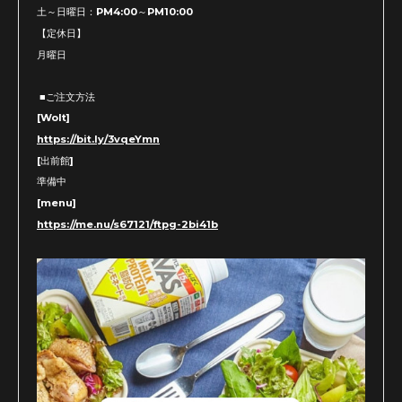
土～日曜日：PM4:00～PM10:00
【定休日】
月曜日
■ご注文方法
[Wolt]
https://bit.ly/3vqeYmn
[出前館]
準備中
[menu]
https://me.nu/s67121/ftpg-2bi41b