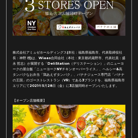
株式会社アミュゼホールディングス(本社：福島県福島市、代表取締役社
長：神野 穫)は、Wiaas合同会社（本社：東京都武蔵野市、代表社員：盛
永 哲志）が展開する「DeliStation（デリステーション）」のニューヨ
ークの屋台飯「ニューヨークNYチキンオーバーライス」、ヘルシー&高
タンパクなお弁当「鶏あえずタンパク」、バナナジュース専門店「バナナ
の王国」のゴーストレストラン（VR）である3ブランドを、福島県福島市
エリアにて2021年5月28日（金）に3店舗同時オープンいたします。
【オープン店舗概要】