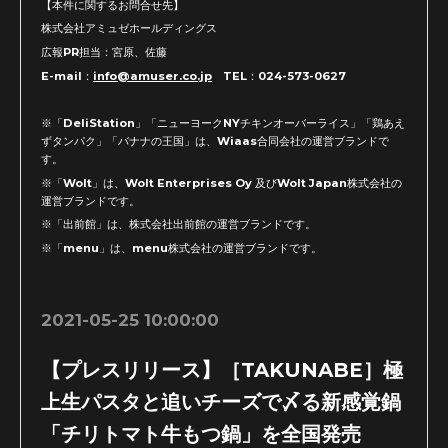
【本件に関するお問合せ先】
株式会社アミュゼホールディングス
広報PR担当：宮原、佐藤
E-mail：
info@amuser.co.jp
TEL：024-573-0627
※「DeliStation」「ニューヨークNYチキンオーバーライス」「鶏あえ
ずタンパク」「バナナの王国」は、Wiaas合同会社の運営ブランドで
す。
※「Wolt」は、Wolt Enterprises Oy 及びWolt Japan株式会社の
運営ブランドです。
※「出前館」は、株式会社出前館の運営ブランドです。
※「menu」は、menu株式会社の運営ブランドです。
2021-05-25 10:00:00
【プレスリリース】［TAKUNABE］極
上生パスタと追いチーズで〆る新感覚鍋
「チリトマト牛もつ鍋」を全国発売