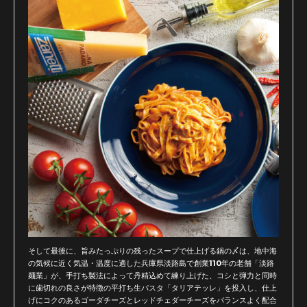
そして最後に、旨みたっぷりの残ったスープで仕上げる鍋の〆は、地中海
の気候に近く気温・温度に適した兵庫県淡路島で創業110年の老舗「淡路
麺業」が、手打ち製法によって丹精込めて練り上げた、コシと弾力と同時
に歯切れの良さが特徴の平打ち生パスタ「タリアテッレ」を投入し、仕上
げにコクのあるゴーダチーズとレッドチェダーチーズをバランスよく配合