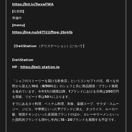
https://bit.ly/3wxaFWA
[出前館]
準備中
[menu]
https://me.nu/s67122/ftpg-2bi41b
【DeliStation （デリステーション）について】
DeliStation
HP：
https://deli-station.jp
「シェフのストーリーを届ける飲食店」というコンセプトの元、様々な分
野から迎えた10名（9/30時点）のシェフと共に商品開発・ブランド展開
を進めています。今年1月の開業以降、1ブランドにおける月商は250万円
を突破、リピート率は50％に上ります。
すでにあるタイ料理、ベトナム料理、和食、薬膳スープ、サラダ・スムー
ジー、ジビエ、中華粥といった7ブランドに加え、タコライス、ルーロー
飯、韓国チキンといった多国籍ブランドのほか、カレーやラーメンといっ
た国民的ブランドも増やし年内に15～20ブランドを展開する予定です。