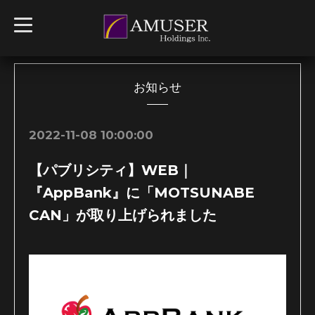
t
o
g
g
l
e
n
お知らせ
a
v
i
g
2022-11-08 10:00:00
a
t
i
【パブリシティ】WEB｜
o
n
『AppBank』に「MOTSUNABE
CAN」が取り上げられました