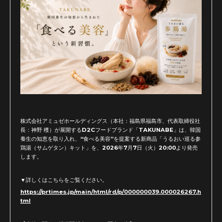
株式会社アミュゼホールディングス（本社：福島県福島市、代表取締役社
長：神野 穫）が展開するD2Cフードブランド「TAKUNABE」は、韓国
養生の知恵を取り入れ、“食べる美容”を提案する新商品「うるおい巡る参
鶏湯（サムゲタン）キット」を、2026年7月7日（火）20:00より発売
します。
▼詳しくはこちらをご覧ください。
https://prtimes.jp/main/html/rd/p/000000039.000026267.h
tml