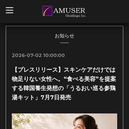
t
o
g
g
l
e
n
お知らせ
a
v
i
g
2026-07-02 10:00:00
a
t
i
【プレスリリース】スキンケアだけでは
o
n
物足りない女性へ。“食べる美容”を提案
する韓国養生発想の「うるおい巡る参鶏
湯キット」7月7日発売