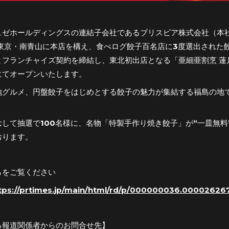
ュゼホールディングスの連結子会社であるブリスビア株式会社（本社
、東京・南青山に本店を構え、食べログ餃子百名店に3度選出された
フランチャイズ契約を締結し、東北初出店となる「亜細亜割烹 蓮月 
にてオープンいたします。
地グルメ、円盤餃子をはじめとする餃子の魅力が集結する福島の地
して抽選で100名様に、名物「特製手作り焼き餃子」が“一皿無料
おります。
らをご覧ください
tps://prtimes.jp/main/html/rd/p/000000036.00002626
る報道関係者からのお問合せ先】