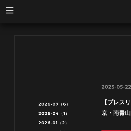
t
o
g
g
l
e
n
a
v
i
g
a
t
i
o
n
2025-05-22
【プレスリ
2026-07（6）
京・南青山
2026-04（1）
2026-01（2）