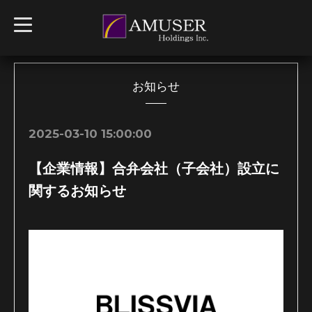
t
o
g
g
l
e
n
お知らせ
a
v
i
g
2025-03-10 15:00:00
a
t
i
【企業情報】合弁会社（子会社）設立に
o
n
関するお知らせ