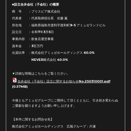
■設立合弁会社（子会社）の概要
商 号 ：ブリスビア株式会社
代表者 ：代表取締役社長 佐藤 薫
所在地 ：福島県福島市渡利字渡利町9-5 アミュゼランドビル
設立日 ：令和7年3月5日
事業内容 ：飲食店運営事業
資本金 ：3百万円
出資比率 ：株式会社アミュゼホールディングス 60.0%
NEVER株式会社 40.0%
▼詳細な情報はこちらをご覧ください。
合弁会社（子会社）設立に関するお知らせNo.250310001.pdf
(0.57MB)
今後ともアミュゼグループにご期待して頂くとともに、
引き続き変わらぬ
ご愛顧を賜りますようお願い申し上げます。
【本件に関するお問合せ先】
株式会社アミュゼホールディングス 広報グループ：片瀬