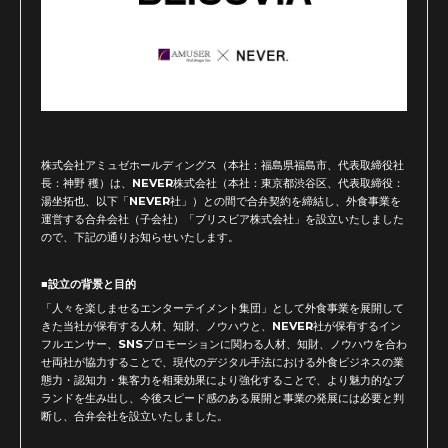
株式会社アミュゼホールディングス（本社：福島県福島市、代表取締役社
長：神野 穫）は、NEVER株式会社（本社：東京都渋谷区、代表取締役：
湯坐拓也、以下「NEVER社」）との間で合弁契約を締結し、外食事業を
運営する合弁会社（子会社）「ブリスビア株式会社」を設立いたしました
ので、下記の通りお知らせいたします。
■設立の背景と目的
「人々を楽しませるエンターテイメント集団」として外食事業を展開して
きた当社が保有する人材、知財、ノウハウと、NEVER社が保有するイン
フルエンサー、SNSプロモーションに関わる人材、知財、ノウハウを合わ
せ両社が協力することで、現代のデジタル手法における外食ビジネスの業
態力・認知力・集客力を相乗効果により強化することで、より魅力的なブ
ランドを生み出し、今後スピード感のある展開と事業の発展には必要と判
断し、合弁会社を設立いたしました。