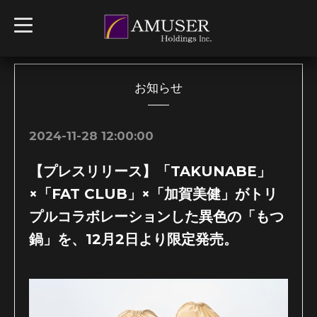
t
o
g
g
l
e
n
お知らせ
a
v
i
g
2024-11-28 12:00:00
a
t
i
【プレスリリース】「TAKUNABE」
o
n
×「FAT CLUB」×「加賀美健」がトリ
プルコラボレーションした異色の「もつ
鍋」を、12月2日より限定発売。