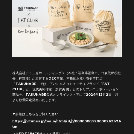
株式会社アミュゼホールディングス（本社：福島県福島市、代表取締役社
長：神野穫）が運営するD2C事業、本格鍋お取り寄せ専門店
「TAKUNABE」では、アパレル＆コミュニティブランド「FAT
CLUB」と、現代美術作家「加賀美 健」とのトリプルコラボレーション
商品を、TAKUNABE公式オンラインストアにて2024年12月2日（月）
より数量限定発売いたします。
▼詳細はこちらをご覧ください
https://prtimes.jp/main/html/rd/p/000000033.000026267.h
tml
（※PR TAIMESサイトへ遷移します）