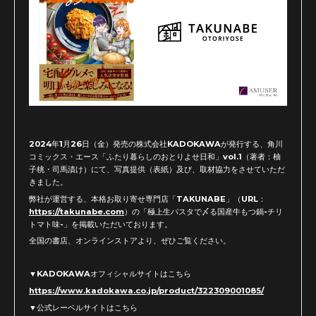
2024年1月26日（金）発売の株式会社KADOKAWAが発行する、角川
コミックス・エース「ふたり暮らしのおとりよせ日和」vol.1（著者：柚
子桃・司馬漬け）にて、写真提供（表紙）及び、取材協力をさせていただ
きました。
弊社が運営する、本格お取り寄せ専門店「TAKUNABE」（URL：
https://takunabe.com
）の「極上生パスタで〆る国産牛もつ鍋-チリ
トマト味-」を掲載いただいております。
全国の書店、オンラインストアより、ぜひご覧ください。
▼KADOKAWAオフィシャルサイトはこちら
https://www.kadokawa.co.jp/product/322309001085/
▼公式レーベルサイトはこちら