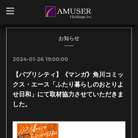
t
o
g
g
l
e
n
お知らせ
a
v
i
g
2024-01-26 19:00:00
a
t
i
【パブリシティ】《マンガ》角川コミッ
o
n
クス・エース「ふたり暮らしのおとりよ
せ日和」にて取材協力させていただきま
した。