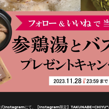
公式Instagramにて、【Instagram限定】TAKUNABE×C