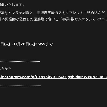
開催いたします。
豊富なヒマラヤ岩塩と、高濃度炭酸ガスをタブレットに詰め込んだ、
E 日本薬膳師が監修した薬膳塩で食べる「参鶏湯-サムゲタン-」の
4日(火)～11月28日(火)23:59まで
..........................................
ちらから
w.instagram.com/p/Czn73k7B2P4/?igshid=MWx0b2lucT
...........................................