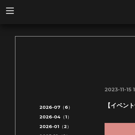
t
o
g
g
l
e
n
a
v
i
g
a
t
i
o
n
2023-11-15 
【イベント
2026-07（6）
2026-04（1）
2026-01（2）