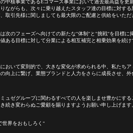
社の中核事業である
コマース事業において過去最高益を更
E
ありながらも、次々に乗り越えたスタッフ達の目標に対する
信、取引先様に関しましても最大限のご配慮と供給をいただ
年は次のフェーズへ向けての新たな
体制
と
挑戦
を目標に
"
"
"
"
価値ある目標に対して分業による相互補完と相乗効果を続け
境において変則的で、大きな変化が求められる中、私たちア
値の向上に繋げ、業態ブランドと人力をさらに成長させ、外
アミュゼグループに関わるすべての人を楽しませ豊かにする
引き続き変わらぬご愛顧を賜りますようお願い申し上げます
で世界をおもしろく
"