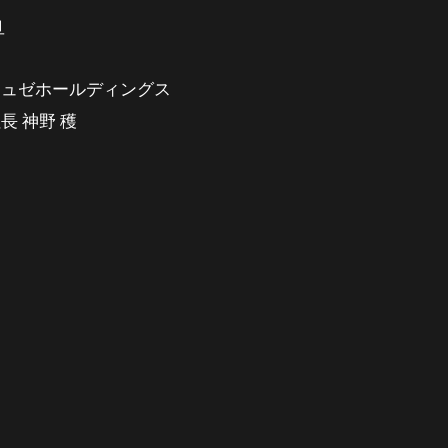
旦
ミュゼホールディングス
社長
神野
穫