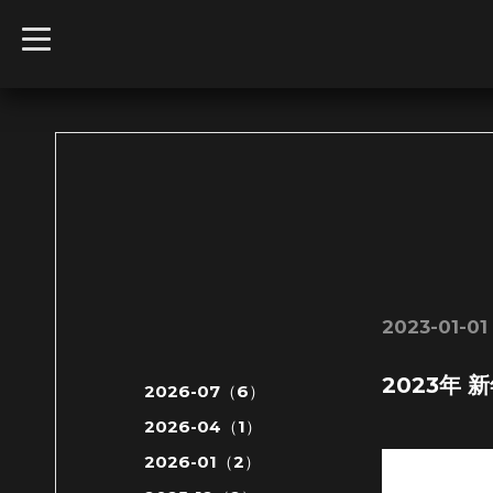
t
o
g
g
l
e
n
a
v
i
g
a
t
i
o
n
2023-01-01
2023年 
2026-07（6）
2026-04（1）
2026-01（2）