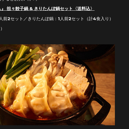
』 担々餃子鍋 & きりたんぽ鍋セット〈送料込〉
人前2セット／きりたんぽ鍋：1人前2セット（計4食入り）
込）