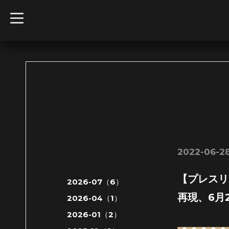
t
o
g
g
l
e
n
a
v
i
g
a
t
i
o
n
2022-06-28
【プレスリ
2026-07（6）
再現、6月
2026-04（1）
2026-01（2）