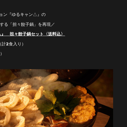
ション『ゆるキャン△』の
場する「担々餃子鍋」を再現／
△』 担々餃子鍋セット〈送料込〉
（計2食入り）
込）