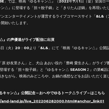
ABE」では、映画『ゆるキャン△』（2022年7月1日（金）全国
ャン△』に登場する「担々餃子鍋」と「きりたんぽ鍋」を再現いた
ンエンターテイメントが運営するライブコマースサイト「&L&（ア
を開始いたします。
ン△』の声優達がライブ配信に出演
28日（火）20：00より「&L&」にて「映画『ゆるキャン△』公
「原 紗友里さん」と、犬山 あおい役の「豊崎 愛生さん」がライ
登場する「担々餃子鍋」と『ゆるキャン△ SEASON２』の第6
頂きながら、映画のみどころや、お鍋の感想などをお話いただく楽
『ゆるキャン△』公開記念～おへやでゆるトーク△ライブ～はこちら
//and-land.jp/live_202206282000.html#anchor_link01