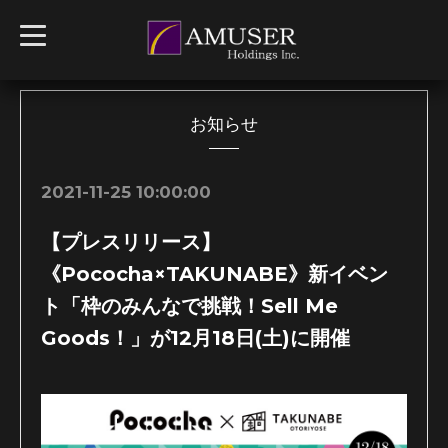
t
o
g
g
l
e
n
お知らせ
a
v
i
g
2021-11-25 10:00:00
a
t
i
【プレスリリース】
o
n
《Pococha×TAKUNABE》新イベン
ト「枠のみんなで挑戦！Sell Me
Goods！」が12月18日(土)に開催