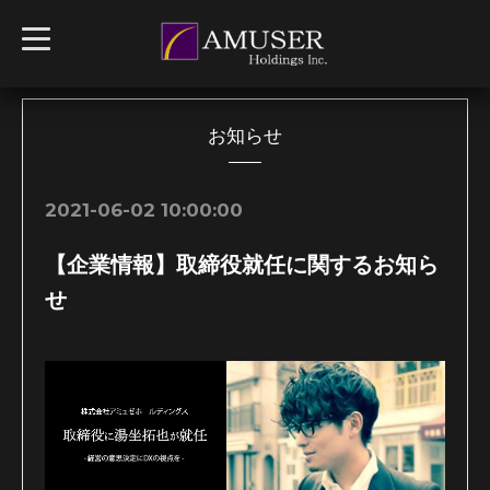
t
o
g
g
l
e
n
お知らせ
a
v
i
g
2021-06-02 10:00:00
a
t
i
【企業情報】取締役就任に関するお知ら
o
n
せ