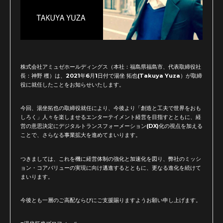
株式会社アミュゼホールディングス（本社：福島県福島市、代表取締役社
長：神野 穫）は、2021年6月1日付で湯坐 拓也(Takuya Yuza）が取締
役に就任したことをお知らせいたします。
今回、湯坐拓也の取締役就任により、今後より「創造と工夫で世界をおも
しろく」人々を楽しませるエンターテイメント経営を目指すとともに、経
営の意思決定にデジタルトランスフォーメーション(DX)化の視点を加える
ことで、さらなる事業拡大を進めてまいります。
つきましては、これを機に経営体制の強化と加速化を図り、弊社のミッシ
ョン・コアバリューの実現に向け邁進するとともに、更なる進化を続けて
まいります。
今後とも一層のご高配ならびにご支援賜りますようお願い申し上げます。