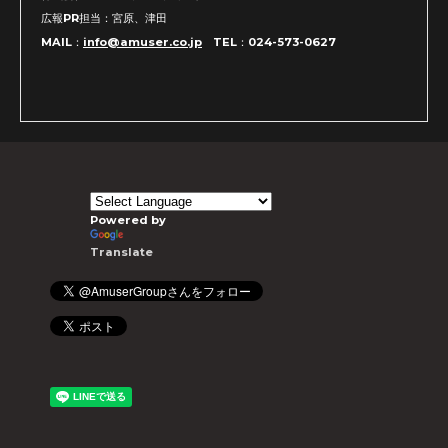
広報PR担当：宮原、津田
MAIL：
info@amuser.co.jp
TEL：024-573-0627
Powered by
Translate