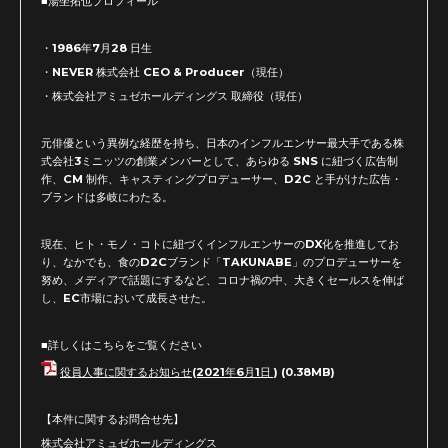
■湯坐拓也プロフィール
・1986年7月28 日生
・NEVER 株式会社 CEO & Producer（現任）
・株式会社アミュゼホールディングス 取締役（現任）
元俳優という異例な経歴を持ち、日本のインフルエンサー最大手である株
式会社3ミニッツの創業メンバーとして、あらゆる SNS に紐づく広告制
作、CM 制作、キャスティングプロデューサー、D2C と手がけた広告・
ブランドは多岐にわたる。
現在、ヒト・モノ・コトに紐づくインフルエンサーのDX化を推進してお
り、なかでも、食のD2Cブランド「TAKUNABE」のプロデューサーを
努め、メディアで話題にするなど、コロナ禍の中、大きくセールスを伸ば
し、EC市場において成長させた。
■詳しくはこちらをご覧ください
役員人事に関するお知らせ(2021年6月1日 )
(0.38MB)
【本件に関するお問合せ先】
株式会社アミュゼホールディングス