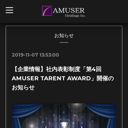
t
o
g
g
l
e
n
お知らせ
a
v
i
g
2019-11-07 13:53:00
a
t
i
【企業情報】社内表彰制度「第4回
o
n
AMUSER TARENT AWARD」開催の
お知らせ