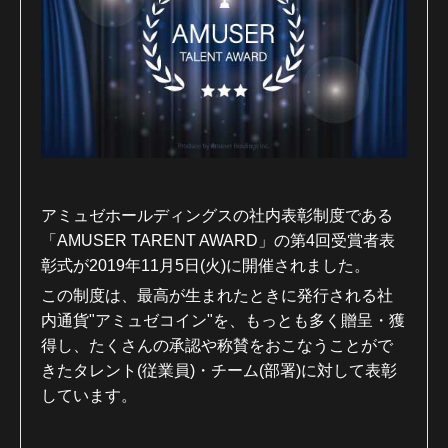
アミュゼホールディングスの社内表彰制度である
「
AMUSER TARENT AWARD
」の第
4
回受賞者表
彰式が
2019
年
11
月
5
日(火)に開催されました。
この制度は、最高が生まれたときに発行される社
内通貨
"
アミュゼコイン
"
を、もっとも多く贈呈・獲
得し、たくさんの承認や称賛をおこなうことがで
きたタレント(従業員)・チーム(部署)に対して表彰
しています。