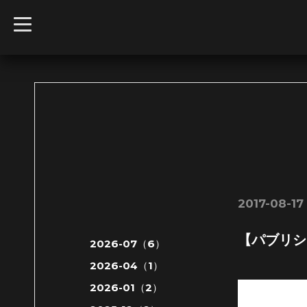
t
o
g
g
l
e
n
a
v
i
g
a
t
i
o
n
2017-08-17 
【パブリシ
2026-07（6）
2026-04（1）
2026-01（2）