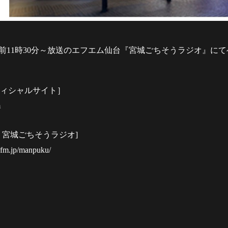
午前
11
時
30
分～放送のエフエム仙台『宮城ごちそうラジオ』に
フィシャルサイト］
m
台
宮城ごちそうラジオ]
efm.jp/manpuku/