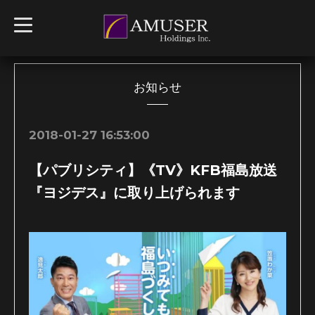
t
o
g
g
l
e
n
お知らせ
a
v
i
g
2018-01-27 16:53:00
a
t
i
【パブリシティ】《TV》KFB福島放送
o
n
『ヨジデス』に取り上げられます