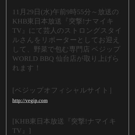
11
月
29
日(水)午前
9
時
55
分～放送の
KHB
東日本放送『突撃
!
ナマイキ
TV
』にて芸人のストロングスタイ
ルさんをリポーターとしてお迎え
して、野菜で包む専門店
ベジップ
WORLD BBQ
仙台店が取り上げら
れます！
[ベジップオフィシャルサイト］
http://vegip.com
[
KHB
東日本放送『突撃
!
ナマイキ
TV
』]