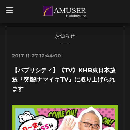
t
o
g
g
l
e
n
お知らせ
a
v
i
g
2017-11-27 12:44:00
a
t
i
【パブリシティ】《TV》KHB東日本放
o
n
送『突撃!ナマイキTV』に取り上げられ
ます