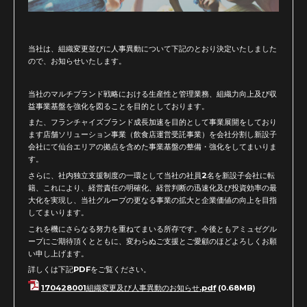
当社は、組織変更並びに人事異動について下記のとおり決定いたしました
ので、お知らせいたします。
当社のマルチブランド戦略における生産性と管理業務、組織力向上及び収
益事業基盤を強化を図ることを目的としております。
また、フランチャイズブランド成長加速を目的として事業展開をしており
ます店舗ソリューション事業（飲食店運営受託事業）を会社分割し新設子
会社にて仙台エリアの拠点を含めた事業基盤の整備・強化をしてまいりま
す。
さらに、社内独立支援制度の一環として当社の社員2名を新設子会社に転
籍、これにより、経営責任の明確化、経営判断の迅速化及び投資効率の最
大化を実現し、当社グループの更なる事業の拡大と企業価値の向上を目指
してまいります。
これを機にさらなる努力を重ねてまいる所存です。今後ともアミュゼグル
ープにご期待頂くとともに、変わらぬご支援とご愛顧のほどよろしくお願
い申し上げます。
詳しくは下記PDFをご覧ください。
170428001組織変更及び人事異動のお知らせ.pdf
(0.68MB)