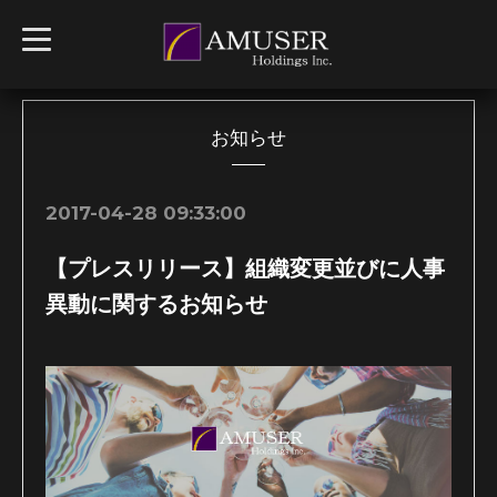
t
o
g
g
l
e
n
お知らせ
a
v
i
g
2017-04-28 09:33:00
a
t
i
【プレスリリース】組織変更並びに人事
o
n
異動に関するお知らせ