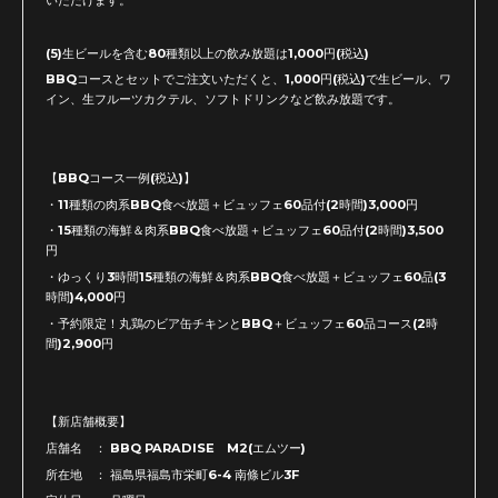
いただけます。
(5)生ビールを含む80種類以上の飲み放題は1,000円(税込)
BBQコースとセットでご注文いただくと、1,000円(税込)で生ビール、ワ
イン、生フルーツカクテル、ソフトドリンクなど飲み放題です。
【BBQコース一例(税込)】
・11種類の肉系BBQ食べ放題＋ビュッフェ60品付(2時間)3,000円
・15種類の海鮮＆肉系BBQ食べ放題＋ビュッフェ60品付(2時間)3,500
円
・ゆっくり3時間15種類の海鮮＆肉系BBQ食べ放題＋ビュッフェ60品(3
時間)4,000円
・予約限定！丸鶏のビア缶チキンとBBQ＋ビュッフェ60品コース(2時
間)2,900円
【新店舗概要】
店舗名 ： BBQ PARADISE M2(エムツー)
所在地 ： 福島県福島市栄町6-4 南條ビル3F