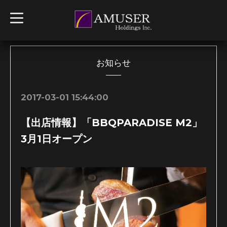
t
o
g
g
l
e
n
お知らせ
a
v
i
g
2017-03-01 15:44:00
a
t
i
【出店情報】「BBQPARADISE M2」
o
n
3月1日オープン