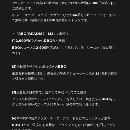
コ”スタイルにてお客様の目の前で切り分け食べ放題(2,900円税込～)で
ご提供します。
さらに、サラダ・スープ・デザートなど約60品あるビュッフェは、すべ
て無料で食べ放題のまさにBBQ楽園レストランです。
＜『BBQPARADISE M2』の特長＞
(1)2,900円(税込)からBBQ食べ放題
BBQのコースは2,900円(税込)～ご用意しており、リーズナブルに楽し
めます。
(2)備長炭を使用した炭火焼きのBBQ
厳選食材を鉄串に刺し、備長炭の炭火でジューシーに焼き上げ素材の旨味
を引き出す調理法です。
(3)お客様の目の前で、焼きたてを切りたてでご提供
ブラジル料理の“シュラスコ”スタイルを取り入れ、焼きたてのBBQをス
タッフがお客様のテーブルに向かい、目の前で切り分けます。
(4)常時約60品のサラダ・スープ・デザートなどのビュッフェが無料
BBQコースご注文のお客様は、ビュッフェをすべて無料でお召し上がり