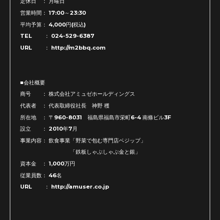
定休日 ： 月曜日
営業時間： 17:00～23:30
平均予算： 4,000円(税込)
TEL ： 024-529-6387
URL ： http://m2bbq.com
■会社概要
商号 ： 株式会社アミュゼホールディングス
代表者 ： 代表取締役社長 神野 穫
所在地 ： 〒960-8031 福島県福島市栄町6-4 南條ビル3F
設立 ： 2010年7月
事業内容： 飲食事業「野菜で包む専門店ベジップ」
「鉄板しゃぶしゃぶ金と銀」
資本金 ： 1,000万円
従業員数： 46名
URL ： http://amuser.co.jp