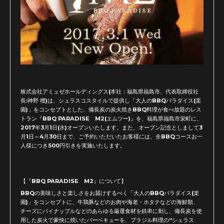
株式会社アミュゼホールディングス(本社：福島県福島市、代表取締役社
長:神野 穫)は、シュラスコスタイルで提供し「大人のBBQパラダイス(楽
園)」をコンセプトとした、備長炭の炭火焼きBBQ料理が食べ放題のレス
トラン『BBQ PARADISE M2(エムツー)』を、福島県福島市栄町に、
2017年3月1日(水)オープンいたします。また、オープン記念としまして3
月1日～4月30日まで、ご予約いただいたお客様には、全BBQコースお一
人様につき500円引きを実施いたします。
【『BBQ PARADISE M2』について】
BBQの美味しさと楽しさをお届けするべく「大人のBBQパラダイス(楽
園)」をコンセプトに、牛鶏豚などのお肉や海老・ホタテなどの海鮮類、
チーズにパイナップルなどのあらゆる厳選食材を鉄串に刺し、備長炭を使
用した炭火で豪快に焼いたバーベキューを、ブラジル料理の“シュラス