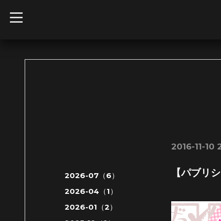
t
o
g
g
l
e
n
a
v
i
g
a
t
i
o
n
2016-11-10 
【パブリシ
2026-07（6）
2026-04（1）
2026-01（2）