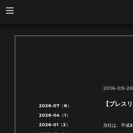
t
o
g
g
l
e
n
a
v
i
g
a
t
i
o
n
2016-09-28
【プレスリ
2026-07（6）
2026-04（1）
2026-01（2）
当社は、平成2