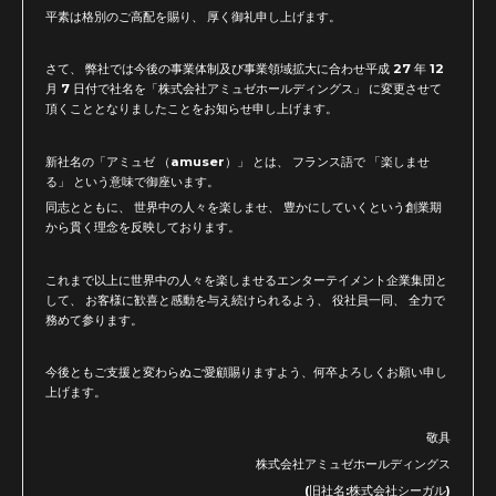
平素は格別のご高配を賜り、 厚く御礼申し上げます。
さて、 弊社では今後の事業体制及び事業領域拡大に合わせ平成 27 年 12
月 7 日付で社名を「株式会社アミュゼホールディングス」 に変更させて
頂くこととなりましたことをお知らせ申し上げます。
新社名の「アミュゼ （amuser）」 とは、 フランス語で 「楽しませ
る」 という意味で御座います。
同志とともに、 世界中の人々を楽しませ、 豊かにしていくという創業期
から貫く理念を反映しております。
これまで以上に世界中の人々を楽しませるエンターテイメント企業集団と
して、 お客様に歓喜と感動を与え続けられるよう、 役社員一同、 全力で
務めて参ります。
今後ともご支援と変わらぬご愛顧賜りますよう、何卒よろしくお願い申し
上げます。
敬具
株式会社アミュゼホールディングス
(旧社名:株式会社シーガル)