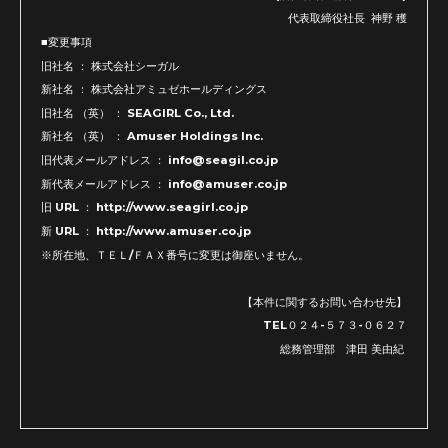
代表取締役社長 神野 穫
■変更事項
旧社名 ： 株式会社シーガル
新社名 ： 株式会社アミュゼホールディングス
旧社名 （英） ： SEAGIRL Co., Ltd.
新社名 （英） ： Amuser Holdings Inc.
旧代表メールアドレス ： info@seagil.co.jp
新代表メールアドレス ： info@amuser.co.jp
旧 URL ： http://www.seagirl.co.jp
新 URL ： http://www.amuser.co.jp
※所在地、ＴＥＬ/ＦＡＸ番号に変更は御座いません。
【本件に関するお問い合わせ先】
TEL０２４-５７３-０６２７
総務管理部 津田 美由紀